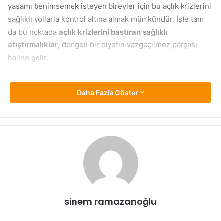
yaşamı benimsemek isteyen bireyler için bu açlık krizlerini
sağlıklı yollarla kontrol altına almak mümkündür. İşte tam
da bu noktada
açlık krizlerini bastıran sağlıklı
atıştırmalıklar
, dengeli bir diyetin vazgeçilmez parçası
haline gelir.
Sağlıklı atıştırmalıklar, hem açlığı kontrol altına almanızı
Daha Fazla Göster
sağlar hem de uzun vadede kilo kontrolüne katkı sağlar.
Doğru seçilmiş besinler sayesinde hem lezzetli hem de
doyurucu alternatiflerle beslenme rutininizi
zenginleştirebilirsiniz.
Protein ve Lif Kaynağı
Atıştırmalıklar
Protein ve lif, uzun süre tok kalmanızı sağlayan iki temel
sinem ramazanoğlu
besin öğesidir. Bu nedenle ara öğünlerde bu iki öğeyi bir