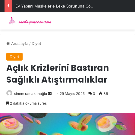
Ev Yapımı Maskelerle Leke Sorununa Çözüm Önerileri
Anasayfa
/
Diyet
Diyet
Açlık Krizlerini Bastıran
Sağlıklı Atıştırmalıklar
Bir
sinem ramazanoğlu
29 Mayıs 2025
0
36
e-
2 dakika okuma süresi
posta
göndermek