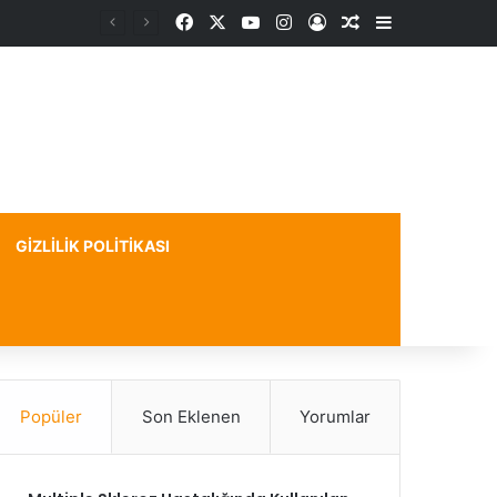
Facebook
X
YouTube
Instagram
Kayıt Ol
Rastgele Makale
Kenar Bölme
GIZLILIK POLITIKASI
Popüler
Son Eklenen
Yorumlar