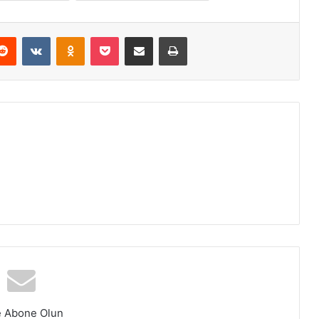
erest
Reddit
VKontakte
Odnoklassniki
Pocket
E-Posta ile paylaş
Yazdır
e Abone Olun