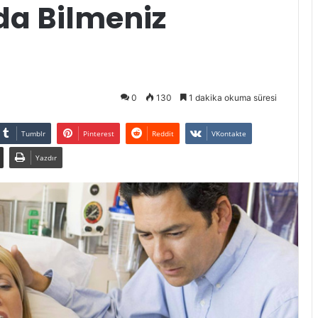
a Bilmeniz
0
130
1 dakika okuma süresi
Tumblr
Pinterest
Reddit
VKontakte
Yazdır