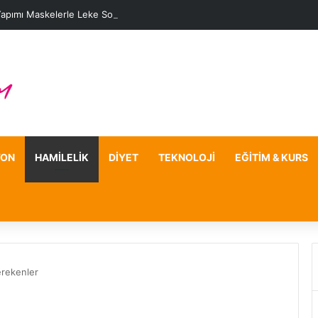
Yapımı Maskelerle Leke Sorununa Çözüm Önerileri
YON
HAMILELIK
DIYET
TEKNOLOJI
EĞITIM & KURS
rekenler