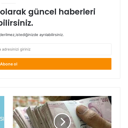
t olarak güncel haberleri
ilirsiniz.
rilmez,istediğinizde ayrılabilirsiniz.
İhtiyaç
Kredisi
Hesaplama
2017