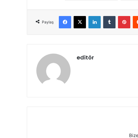
Facebook
X
LinkedIn
Tumblr
Pint
Paylaş
editör
Biz