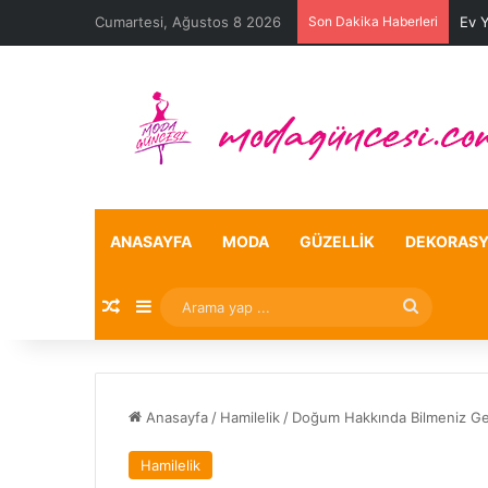
Cumartesi, Ağustos 8 2026
Son Dakika Haberleri
Ev 
ANASAYFA
MODA
GÜZELLIK
DEKORAS
Rastgele Makale
Kenar Bölmesi
Arama
yap
...
Anasayfa
/
Hamilelik
/
Doğum Hakkında Bilmeniz Ge
Hamilelik