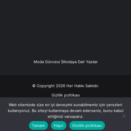
Moda Güncesi |Modaya Dair Yazılar
© Copyright 2026 Her Hakkı Saklıdır.
Gizlilik politikası
Web sitemizde size en iyi deneyimi sunabilmemiz için çerezleri
Facebook
X
YouTube
Instagram
kullanıyoruz. Bu siteyi kullanmaya devam ederseniz, bunu kabul
ettiğinizi varsayarız.
Tamam
Hayır
Gizlilik politikası