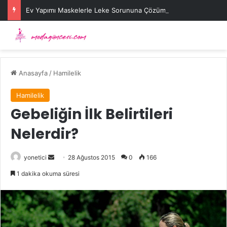
Ev Yapımı Maskelerle Leke Sorununa Çözüm Önerileri
Anasayfa
/
Hamilelik
Hamilelik
Gebeliğin İlk Belirtileri
Nelerdir?
Bir
yonetici
28 Ağustos 2015
0
166
e-
1 dakika okuma süresi
posta
göndermek