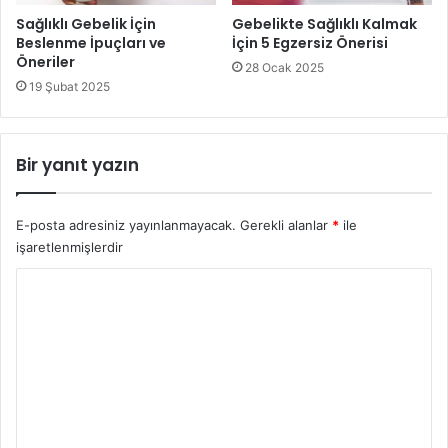
Sağlıklı Gebelik İçin
Gebelikte Sağlıklı Kalmak
Beslenme İpuçları ve
İçin 5 Egzersiz Önerisi
Öneriler
28 Ocak 2025
19 Şubat 2025
Bir yanıt yazın
E-posta adresiniz yayınlanmayacak.
Gerekli alanlar
*
ile
işaretlenmişlerdir
Y
o
r
u
m
*