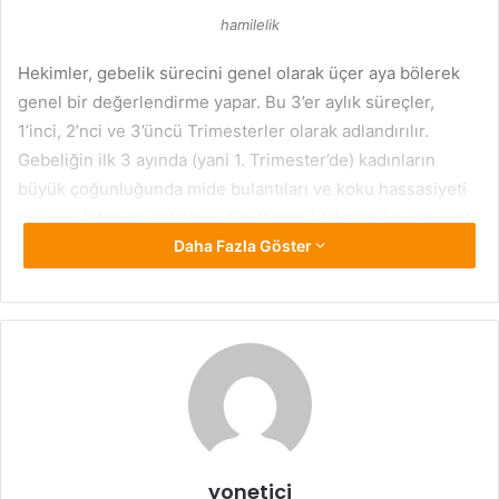
hamilelik
Hekimler, gebelik sürecini genel olarak üçer aya bölerek
genel bir değerlendirme yapar. Bu 3’er aylık süreçler,
1’inci, 2’nci ve 3’üncü Trimesterler olarak adlandırılır.
Gebeliğin ilk 3 ayında (yani 1. Trimester’de) kadınların
büyük çoğunluğunda mide bulantıları ve koku hassasiyeti
görülür. İştah da azalabilir. Fakat bazı kadınlar 9 ay boyunca
hiç mide bulantısı yaşamadan bu süreci tamamlar. Yani
Daha Fazla Göster
hafta hafta gebelik
belirtilerinde, hamile kişinin bünyesi
önemlidir.
yonetici