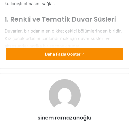
kullanışlı olmasını sağlar.
1. Renkli ve Tematik Duvar Süsleri
Duvarlar, bir odanın en dikkat çekici bölümlerinden biridir.
Kız çocuk odasını canlandırmak için duvar süsleri ve
aksesuarlar harika bir seçenek sunar.
Daha Fazla Göster
Duvar Sticker ve Çıkartmalar:
Renkli kelebekler, peri
masalı temalar, sevimli hayvan figürleri ya da Disney
prensesleri gibi temalara sahip stickerlar, odanın
atmosferini anında değiştirir.
Tablo ve Posterler:
Sevdiği kahramanların veya ilgi
alanlarına uygun tablolar ve posterler duvarlara
kişisel bir dokunuş katar.
LED Işıklı Dekorlar:
Yıldız, ay veya kalp şeklindeki LED
sinem ramazanoğlu
lambalar, gece lambası olarak da kullanılabileceği gibi,