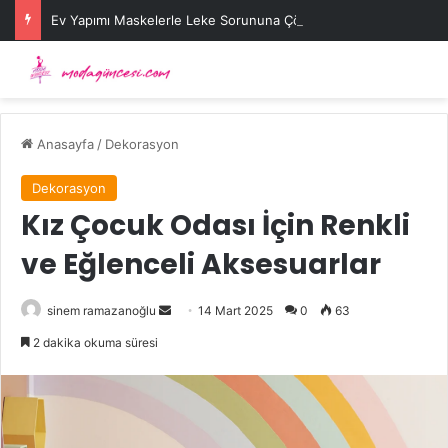
Ev Yapımı Maskelerle Leke Sorununa Çözüm Önerileri
Anasayfa
/
Dekorasyon
Dekorasyon
Kız Çocuk Odası İçin Renkli
ve Eğlenceli Aksesuarlar
Bir
sinem ramazanoğlu
14 Mart 2025
0
63
e-
2 dakika okuma süresi
posta
göndermek