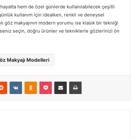
ayatta hem de özel günlerde kullanılabilecek çeşitli
günlük kullanım için idealken, renkli ve deneysel
nlı göz makyajının modern yorumu ise klasik bir tekniği
eniz seçin, doğru ürünler ve tekniklerle gözlerinizi ön
Göz Makyajı Modelleri
erest
Reddit
VKontakte
Odnoklassniki
Pocket
E-Posta ile paylaş
Yazdır