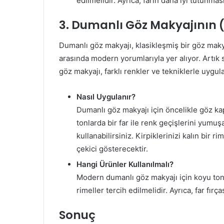
edilmelidir. Ayrıca, farın daha iyi tutunma
3. Dumanlı Göz Makyajının
Dumanlı göz makyajı, klasikleşmiş bir göz maky
arasında modern yorumlarıyla yer alıyor. Artık 
göz makyajı, farklı renkler ve tekniklerle uygul
Nasıl Uygulanır?
Dumanlı göz makyajı için öncelikle göz kap
tonlarda bir far ile renk geçişlerini yumu
kullanabilirsiniz. Kirpiklerinizi kalın bir 
çekici gösterecektir.
Hangi Ürünler Kullanılmalı?
Modern dumanlı göz makyajı için koyu tonl
rimeller tercih edilmelidir. Ayrıca, far fır
Sonuç