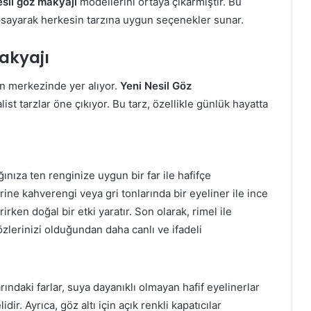
esil göz makyajı
modellerini ortaya çıkarmıştır. Bu
apsayarak herkesin tarzına uygun seçenekler sunar.
Makyajı
in merkezinde yer alıyor.
Yeni Nesil Göz
st tarzlar öne çıkıyor. Bu tarz, özellikle günlük hayatta
ınıza ten renginize uygun bir far ile hafifçe
rine kahverengi veya gri tonlarında bir eyeliner ile ince
irirken doğal bir etki yaratır. Son olarak, rimel ile
gözlerinizi olduğundan daha canlı ve ifadeli
ındaki farlar, suya dayanıklı olmayan hafif eyelinerlar
ir. Ayrıca, göz altı için açık renkli kapatıcılar