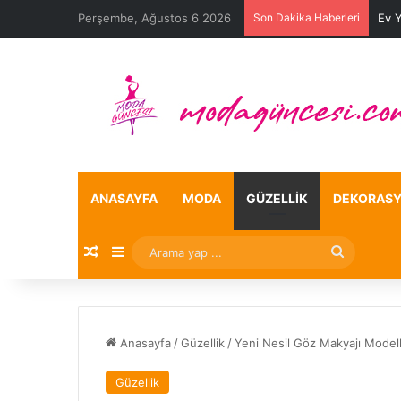
Perşembe, Ağustos 6 2026
Son Dakika Haberleri
Ev 
ANASAYFA
MODA
GÜZELLIK
DEKORAS
Rastgele Makale
Kenar Bölmesi
Arama
yap
...
Anasayfa
/
Güzellik
/
Yeni Nesil Göz Makyajı Modell
Güzellik