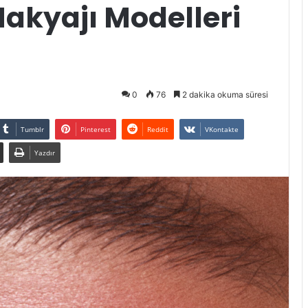
Makyajı Modelleri
0
76
2 dakika okuma süresi
Tumblr
Pinterest
Reddit
VKontakte
Yazdır