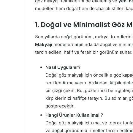
göz makyajı tekniklerini de etkilemiş ve
yeni n
modeller, hem doğal hem de abartılı stilleri k
1. Doğal ve Minimalist Göz 
Son yıllarda doğal görünüm, makyaj trendlerin
Makyajı
modelleri arasında da doğal ve minimali
tercih edilen, hafif ve ferah bir görünüm sunar.
Nasıl Uygulanır?
Doğal göz makyajı için öncelikle göz kapağ
renklendirme yapın. Ardından, kirpik diple
bir çizgi çekin. Bu, gözlerinizi belirginleşt
kirpiklerinizi hafifçe tarayın. Bu adımlar, 
gösterecektir.
Hangi Ürünler Kullanılmalı?
Doğal göz makyajı için mat ve toprak tonlar
ve doğal görünümlü rimeller tercih edilmelid