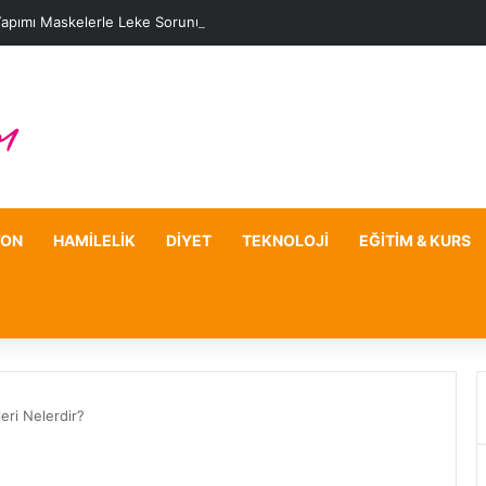
Yapımı Maskelerle Leke Sorununa Çözüm Önerileri
YON
HAMILELIK
DIYET
TEKNOLOJI
EĞITIM & KURS
eri Nelerdir?