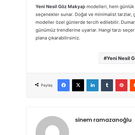
Yeni Nesil Göz Makyajı
modelleri, hem günlük h
seçenekler sunar. Doğal ve minimalist tarzlar, 
modeller özel günlerde tercih edilebilir. Duma
günümüz trendlerine uyarlar. Hangi tarzı seçers
plana çıkarabilirsiniz.
Yeni Nesil 
Facebook
X
LinkedIn
Tumblr
Pint
Paylaş
sinem ramazanoğlu