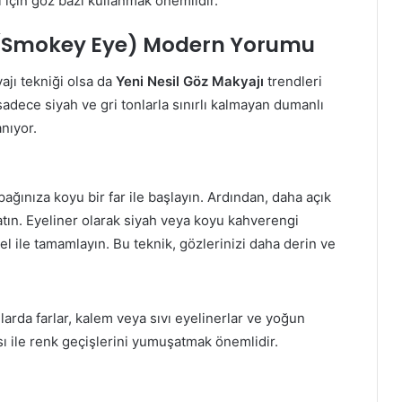
sı için göz bazı kullanmak önemlidir.
 (Smokey Eye) Modern Yorumu
ajı tekniği olsa da
Yeni Nesil Göz Makyajı
trendleri
sadece siyah ve gri tonlarla sınırlı kalmayan dumanlı
anıyor.
ağınıza koyu bir far ile başlayın. Ardından, daha açık
şatın. Eyeliner olarak siyah veya koyu kahverengi
rimel ile tamamlayın. Bu teknik, gözlerinizi daha derin ve
arda farlar, kalem veya sıvı eyelinerlar ve yoğun
çası ile renk geçişlerini yumuşatmak önemlidir.