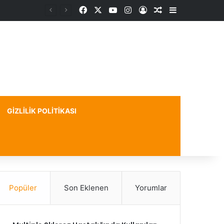
Facebook
X
YouTube
Instagram
Kayıt Ol
Rastgele Makale
Kenar Bölme
GIZLILIK POLITIKASI
Popüler
Son Eklenen
Yorumlar