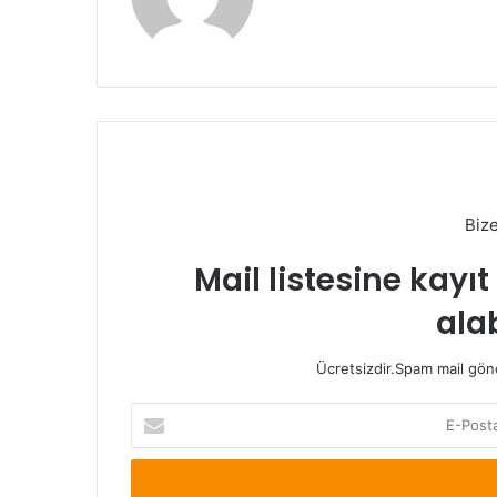
Biz
Mail listesine kayı
alab
Ücretsizdir.Spam mail gönde
E-
Posta
adresinizi
giriniz