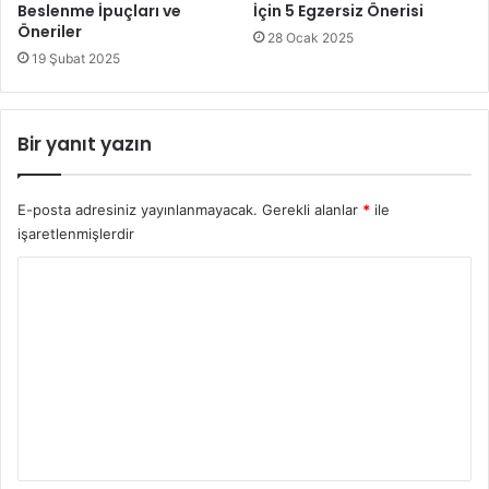
Beslenme İpuçları ve
İçin 5 Egzersiz Önerisi
Öneriler
28 Ocak 2025
19 Şubat 2025
Bir yanıt yazın
E-posta adresiniz yayınlanmayacak.
Gerekli alanlar
*
ile
işaretlenmişlerdir
Y
o
r
u
m
*