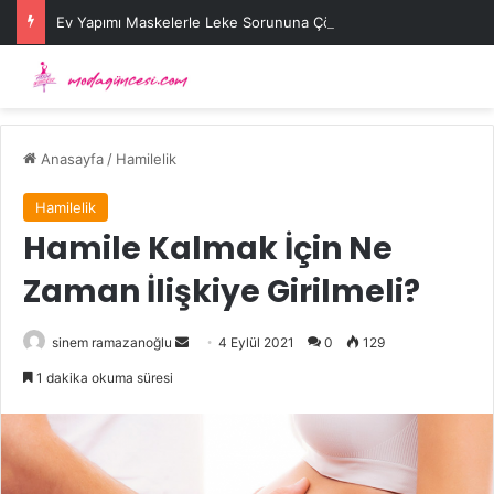
Ev Yapımı Maskelerle Leke Sorununa Çözüm Önerileri
Anasayfa
/
Hamilelik
Hamilelik
Hamile Kalmak İçin Ne
Zaman İlişkiye Girilmeli?
Bir
sinem ramazanoğlu
4 Eylül 2021
0
129
e-
1 dakika okuma süresi
posta
göndermek