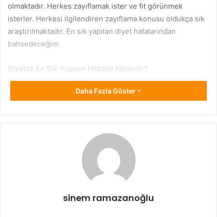
olmaktadır. Herkes zayıflamak ister ve fit görünmek
isterler. Herkesi ilgilendiren zayıflama konusu oldukça sık
araştırılmaktadır. En sık yapılan diyet hatalarından
bahsedeceğim.
Diyette En Sık Yapılan Hatalar Nelerdir?
Daha Fazla Göster
Diyette en sık yapılan hatalar nelerdir?
Oldukça sık
araştırılmaktadır.
Sık yapılan diyet hataları
sırası ile;
-Enerjisi çok düşük kalorili yapılan diyetler,
-Uzun süre aç kalmak,
-Karbonhidrat tüketimini sıfırlamak,
sinem ramazanoğlu
-Tek besin tüketerek diyet yapmak,