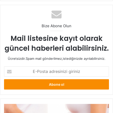
-Hemen kilo vermek için dengesiz diyetler yapmak,
-Zayıflama çayları kullanmak,
Bize Abone Olun
-Fit ürünleri ya da diyet porsiyonunda yemek,
Mail listesine kayıt olarak
-Hedef koymamak,
güncel haberleri alabilirsiniz.
-Sık tartılmak,
Ücretsizdir.Spam mail gönderilmez,istediğinizde ayrılabilirsiniz.
E-
-Zayıflama hapları kullanmak,
Posta
adresinizi
-Kendini aldatmak,
giriniz
-Ünlülerin diyetlerini yapmak,
Hamile
-Öğün atlatmak,
Kalmak