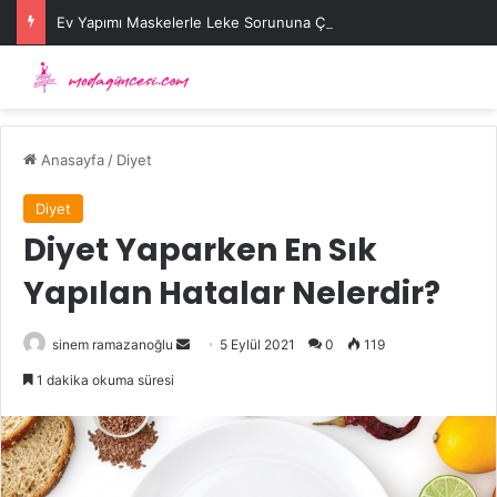
Ev Yapımı Maskelerle Leke Sorununa Çözüm Önerileri
Anasayfa
/
Diyet
Diyet
Diyet Yaparken En Sık
Yapılan Hatalar Nelerdir?
Bir
sinem ramazanoğlu
5 Eylül 2021
0
119
e-
1 dakika okuma süresi
posta
göndermek