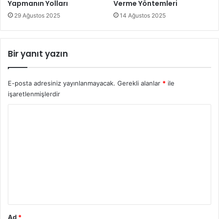
Yapmanın Yolları
Verme Yöntemleri
Öğün atlayarak asla diyet yapılmaz.
29 Ağustos 2025
14 Ağustos 2025
diyet
diyet hataları
Bir yanıt yazın
E-posta adresiniz yayınlanmayacak.
Gerekli alanlar
*
ile
işaretlenmişlerdir
Y
o
r
u
m
*
Ad
*