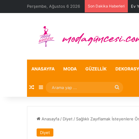
Perşembe, Ağustos 6 2026
Son Dakika Haberleri
Ev 
ANASAYFA
MODA
GÜZELLIK
DEKORAS
Rastgele Makale
Kenar Bölmesi
Arama
yap
...
Anasayfa
/
Diyet
/
Sağlıklı Zayıflamak İsteyenlere Ö
Diyet