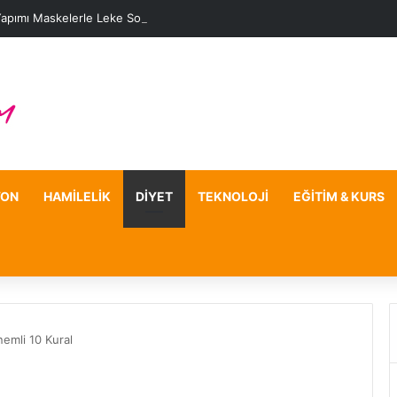
Yapımı Maskelerle Leke Sorununa Çözüm Önerileri
YON
HAMILELIK
DIYET
TEKNOLOJI
EĞITIM & KURS
nemli 10 Kural