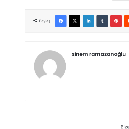
Facebook
X
LinkedIn
Tumblr
Pint
Paylaş
sinem ramazanoğlu
Biz