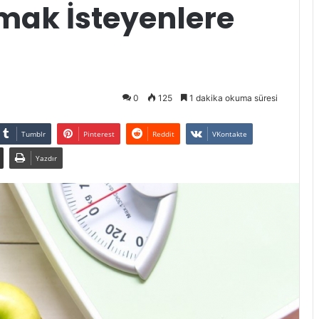
amak İsteyenlere
0
125
1 dakika okuma süresi
Tumblr
Pinterest
Reddit
VKontakte
Yazdır