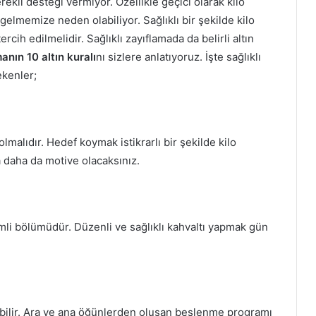
kli desteği vermiyor. Özellikle geçici olarak kilo
gelmemize neden olabiliyor. Sağlıklı bir şekilde kilo
cih edilmelidir. Sağlıklı zayıflamada da belirli altın
manın 10 altın kuralı
nı sizlere anlatıyoruz. İşte sağlıklı
ekenler;
malıdır. Hedef koymak istikrarlı bir şekilde kilo
a daha da motive olacaksınız.
li bölümüdür. Düzenli ve sağlıklı kahvaltı yapmak gün
abilir. Ara ve ana öğünlerden oluşan beslenme programı