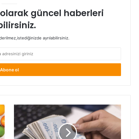
t olarak güncel haberleri
ilirsiniz.
rilmez,istediğinizde ayrılabilirsiniz.
İşsizlik
Maaşına
Kredi
Veren
Bankalar