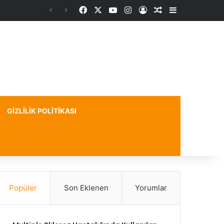
Facebook
X
YouTube
Instagram
Kayıt Ol
Rastgele Makale
Kenar Bölme
GIZLILIK POLITIKASI
Popüler
Son Eklenen
Yorumlar