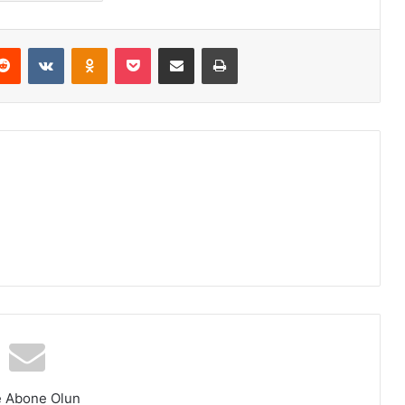
erest
Reddit
VKontakte
Odnoklassniki
Pocket
E-Posta ile paylaş
Yazdır
e Abone Olun