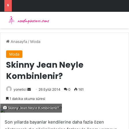
Anasayfa
/
Moda
Moda
Skinny Jean Neyle
Kombinlenir?
Bir
yonetici
26 Eylül 2014
0
161
e-
1 dakika okuma süresi
posta
Skinny Jean Neyle Kombinlenir?
göndermek
Son yıllarda bayanlar kendilerine daha fazla özen