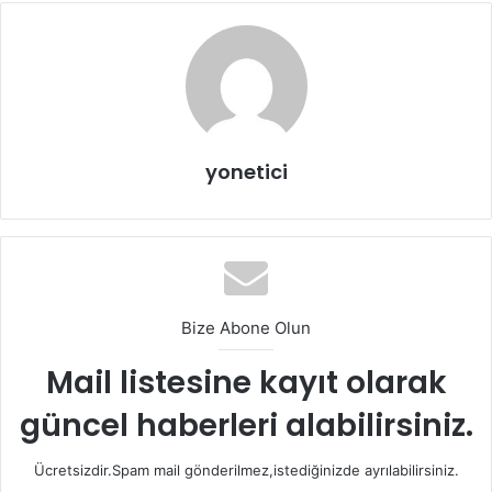
durumları bir araya getirerek aklınızdaki sorulara cevap
bulduk.
yonetici
Bize Abone Olun
Mail listesine kayıt olarak
güncel haberleri alabilirsiniz.
Skinny Jean Neyle Kombinlenir?
Ücretsizdir.Spam mail gönderilmez,istediğinizde ayrılabilirsiniz.
Skinny Jean satın alırken dikkat etmemiz gereken bazı