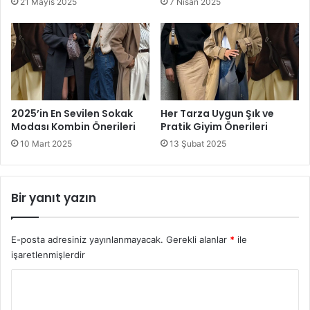
21 Mayıs 2025
7 Nisan 2025
2025’in En Sevilen Sokak
Her Tarza Uygun Şık ve
Modası Kombin Önerileri
Pratik Giyim Önerileri
10 Mart 2025
13 Şubat 2025
Bir yanıt yazın
E-posta adresiniz yayınlanmayacak.
Gerekli alanlar
*
ile
işaretlenmişlerdir
Y
o