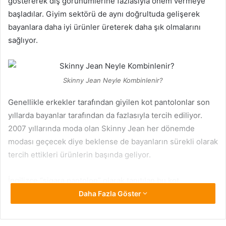
göstererek dış görünümlerine fazlasıyla önem vermeye
başladılar. Giyim sektörü de aynı doğrultuda gelişerek
bayanlara daha iyi ürünler üreterek daha şık olmalarını
sağlıyor.
Skinny Jean Neyle Kombinlenir?
Genellikle erkekler tarafından giyilen kot pantolonlar son
yıllarda bayanlar tarafından da fazlasıyla tercih ediliyor.
2007 yıllarında moda olan Skinny Jean her dönemde
modası geçecek diye beklense de bayanların sürekli olarak
tercih ettikleri ürünlerin başında geliyor.
İngilizce “sigara pantolon” olarak tanıtılan bu kot
pantolonlar bayanlara ayrı bir şıklık katarak çekiciliklerini
Daha Fazla Göster
ön plana çıkarıyor. Her alanda olduğu gibi bu pantolonları
giyerken de dikkat edilmesi gereken durumlar var. Bu