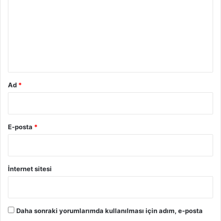
r
u
m
*
Ad
*
E-posta
*
İnternet sitesi
Daha sonraki yorumlarımda kullanılması için adım, e-posta