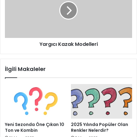
çizmeler tercih edilebilir. Yazları ise pantolonlarla uyumlu
babetler çekiciliğinizi artıracaktır. Dikkat etmeniz gereken
önemli bir nokta ise giydiğiniz giysilerin pantolonlarınızın
önüne geçmesine izin vermeyin.
Yargıcı Kazak Modelleri
İlgili Makaleler
Yeni Sezonda Öne Çıkan 10
2025 Yılında Popüler Olan
Ton ve Kombin
Renkler Nelerdir?