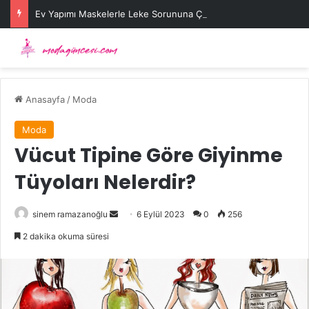
Ev Yapımı Maskelerle Leke Sorununa Çözüm Önerileri
Anasayfa
/
Moda
Moda
Vücut Tipine Göre Giyinme
Tüyoları Nelerdir?
Bir
sinem ramazanoğlu
6 Eylül 2023
0
256
e-
2 dakika okuma süresi
posta
göndermek