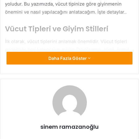
yoludur. Bu yazımızda, vücut tipinize göre giyinmenin
önemini ve nasıl yapılacağını anlatacağım. İşte detaylar..
Vücut Tipleri ve Giyim Stilleri
İlk olarak, vücut tiplerini anlamak önemlidir. Vücut tipleri
genellikle beş kategoriye ayrılır: Dikdörtgen, elma, armut,
üçgen, ve kum saati. Her bir vücut tipi farklı özelliklere
Daha Fazla Göster
sahiptir ve bu özelliklerin farkında olmak, giyim
seçimlerinizi yaparken size rehberlik edebilir.
Dikdörtgen Vücut Tipi
: Dikdörtgen vücut tipleri, bel ve
kalça çevresindeki ölçülerin neredeyse aynı olduğu
tiplerdir. Bu vücut tipine sahipseniz, vücudunuzun daha
kadınsı bir siluet kazanması için belinizi vurgulayacak
elbiseler tercih edebilirsiniz. Aynı zamanda, etekler ve
sinem ramazanoğlu
bluzlar gibi yumuşak çizgilere sahip kıyafetler de bu tip
için uygundur.