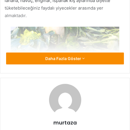
lahana, havuç, enginar, ıspanak kış aylarında diyette
tüketebileceğiniz faydalı yiyecekler arasında yer
almaktadır.
Daha Fazla Göster
Sağlıklı Diyet İçin Neler
Tüketilmelidir?
murtaza
Kilo vermek için veya herhangi bir sağlık problemi için