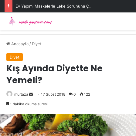
Ev Yapımı Maskelerle Leke Sorununa Çözüm Önerileri
Anasayfa
/
Diyet
Diyet
Kış Ayında Diyette Ne
Yemeli?
Bir
murtaza
17 Şubat 2018
0
122
e-
1 dakika okuma süresi
posta
göndermek