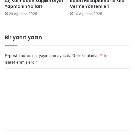
Aç Kalmadan Sağlıklı Diyet
Kalori Hesaplama ile Kilo
Yapmanın Yolları
Verme Yöntemleri
29 Ağustos 2025
14 Ağustos 2025
Bir yanıt yazın
E-posta adresiniz yayınlanmayacak.
Gerekli alanlar
*
ile
işaretlenmişlerdir
Y
o
r
u
m
*