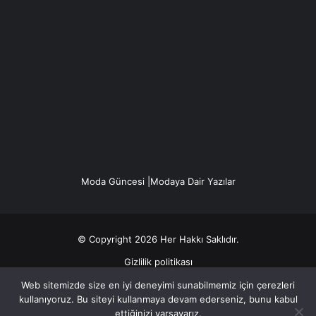
Moda Güncesi |Modaya Dair Yazılar
© Copyright 2026 Her Hakkı Saklıdır.
Gizlilik politikası
Web sitemizde size en iyi deneyimi sunabilmemiz için çerezleri
Facebook
X
YouTube
Instagram
kullanıyoruz. Bu siteyi kullanmaya devam ederseniz, bunu kabul
ettiğinizi varsayarız.