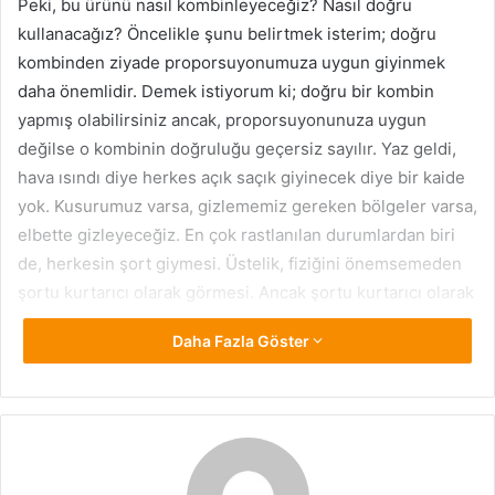
Peki, bu ürünü nasıl kombinleyeceğiz? Nasıl doğru
kullanacağız? Öncelikle şunu belirtmek isterim; doğru
kombinden ziyade proporsuyonumuza uygun giyinmek
daha önemlidir. Demek istiyorum ki; doğru bir kombin
yapmış olabilirsiniz ancak, proporsuyonunuza uygun
değilse o kombinin doğruluğu geçersiz sayılır. Yaz geldi,
hava ısındı diye herkes açık saçık giyinecek diye bir kaide
yok. Kusurumuz varsa, gizlememiz gereken bölgeler varsa,
elbette gizleyeceğiz. En çok rastlanılan durumlardan biri
de, herkesin şort giymesi. Üstelik, fiziğini önemsemeden
şortu kurtarıcı olarak görmesi. Ancak şortu kurtarıcı olarak
görmek saçmalıktan öteye geçemez. Herkes
Daha Fazla Göster
proporsuyonuna uygun giyinerek, olduğundan daha iyi bir
görünüme kavuşabilmeli.
Şortları beğeniyoruz ve özellikle yaz aylarında çok tercih
ediyoruz. Ancak, şort kullanılabilecek bir fiziğe sahip
değilsek şort kullanmamalıyız. Özellikle iri bacaklı bayanlar