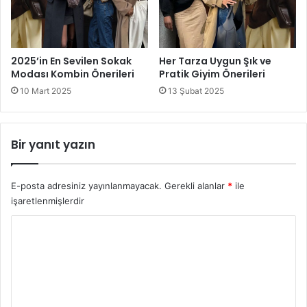
2025’in En Sevilen Sokak
Her Tarza Uygun Şık ve
Modası Kombin Önerileri
Pratik Giyim Önerileri
10 Mart 2025
13 Şubat 2025
Bir yanıt yazın
E-posta adresiniz yayınlanmayacak.
Gerekli alanlar
*
ile
işaretlenmişlerdir
Y
o
r
u