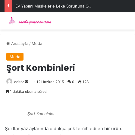
Ev Yapımı Maskelerle Leke Sorununa Çözüm Önerileri
Anasayfa
/
Moda
Moda
Şort Kombinleri
Bir
editör
12 Haziran 2015
0
128
e-
1 dakika okuma süresi
posta
göndermek
Şort Kombinler
Şortlar yaz aylarında oldukça çok tercih edilen bir ürün.