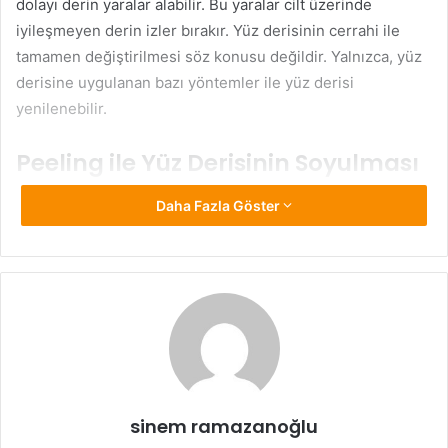
dolayı derin yaralar alabilir. Bu yaralar cilt üzerinde
iyileşmeyen derin izler bırakır. Yüz derisinin cerrahi ile
tamamen değiştirilmesi söz konusu değildir. Yalnızca, yüz
derisine uygulanan bazı yöntemler ile yüz derisi
yenilenebilir.
Peeling ile Yüz Derisinin Soyulması
Yüz derisini soymak
için peeling ürünleri bulunmakta.
Daha Fazla Göster
Cilde düzenli aralıklarla uygulanan peelingler deriyi
soyarak yenilenmesini sağlıyor. En kolay ve acısız yöntem
olan peeling işlemi, derideki tahrişleri ve derin izleri
gidermiyor. Yalnızca akne, sivilce, siyah nokta izleri gibi
daha yüzeysel sorunlara çözüm oluyor.
Lazer İle Yüz Derisinin Soyulması
sinem ramazanoğlu
Lazer ışınları kullanarak cilt soyma
işlemiyle yüz derisine