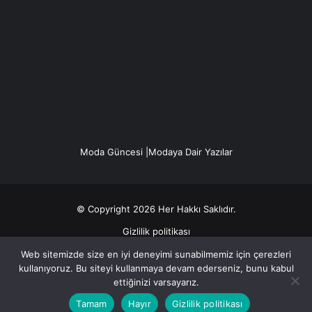
Moda Güncesi |Modaya Dair Yazılar
© Copyright 2026 Her Hakkı Saklıdır.
Gizlilik politikası
Web sitemizde size en iyi deneyimi sunabilmemiz için çerezleri
Facebook
X
YouTube
Instagram
kullanıyoruz. Bu siteyi kullanmaya devam ederseniz, bunu kabul
ettiğinizi varsayarız.
Tamam
Hayır
Gizlilik politikası