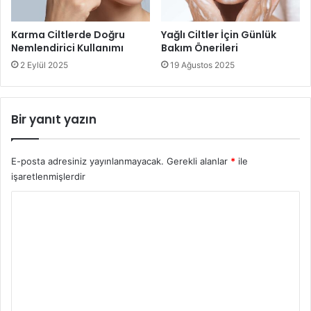
Karma Ciltlerde Doğru
Yağlı Ciltler İçin Günlük
Nemlendirici Kullanımı
Bakım Önerileri
2 Eylül 2025
19 Ağustos 2025
Bir yanıt yazın
E-posta adresiniz yayınlanmayacak.
Gerekli alanlar
*
ile
işaretlenmişlerdir
Y
o
r
u
m
*