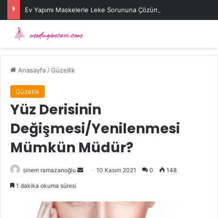
Ev Yapımı Maskelerle Leke Sorununa Çözüm Önerileri
Anasayfa
/
Güzellik
Güzellik
Yüz Derisinin
Değişmesi/Yenilenmesi
Mümkün Müdür?
Bir
sinem ramazanoğlu
10 Kasım 2021
0
148
e-
1 dakika okuma süresi
posta
göndermek