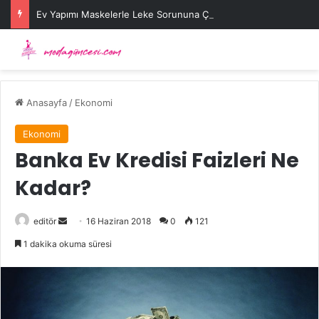
Ev Yapımı Maskelerle Leke Sorununa Çözüm Önerileri
Anasayfa
/
Ekonomi
Ekonomi
Banka Ev Kredisi Faizleri Ne
Kadar?
Bir
editör
16 Haziran 2018
0
121
e-
1 dakika okuma süresi
posta
göndermek