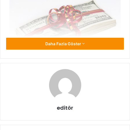
Daha Fazla Göster
Banka Ev Kredisi Faiz Oranları
Kredi alacaksanız, ev kredisi için sunulan faiz oranlarını
inceleyin.
Banka ev kredisi faizleri ne kadar
sorusuna
editör
verilen yanıt üzerinden anında kredi ödemelerinizin ne
kadar olacağı yönünde tahminler yürütebilirsiniz. Verilen
oranlar düşük ise sunulmuş olan bu fırsatları kaçırmayın.