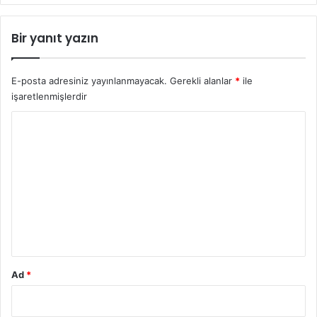
Bir yanıt yazın
E-posta adresiniz yayınlanmayacak.
Gerekli alanlar
*
ile
işaretlenmişlerdir
Y
o
r
u
m
*
Ad
*